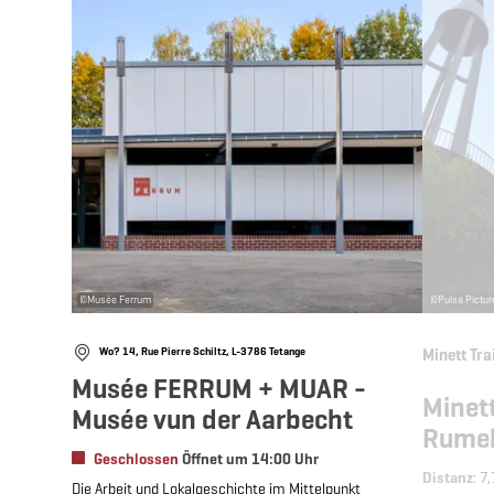
©
Musée Ferrum
©
Pulsa Pictur
Wo? 14, Rue Pierre Schiltz, L-3786 Tetange
Minett Tra
Musée FERRUM + MUAR -
Minett
Musée vun der Aarbecht
Rumel
Geschlossen
Öffnet um 14:00 Uhr
Distanz
: 7
Die Arbeit und Lokalgeschichte im Mittelpunkt