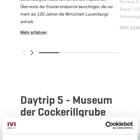
Distanz
: 6
Überreste der Eisenerzindustrie besichtigen, die vor
Dauer
: 1:3
mehr als 100 Jahren die Wirtschaft Luxemburgs
Schwierig
antrieb.
Mehr erfa
Mehr erfahren
Daytrip 5 - Museum
der Cockerillgrube
Mehr erfahren