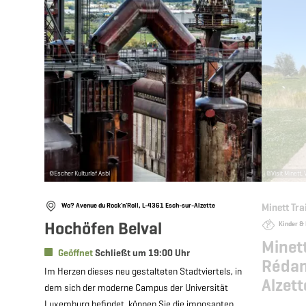
©
Escher Kulturlaf Asbl
©
Visit Minett, 
Wo? Avenue du Rock'n'Roll, L-4361 Esch-sur-Alzette
Minett Tra
Hochöfen Belval
Kinder & 
Minett
Geöffnet
Schließt um 19:00 Uhr
Rédan
Im Herzen dieses neu gestalteten Stadtviertels, in
Alzett
dem sich der moderne Campus der Universität
Luxemburg befindet, können Sie die imposanten