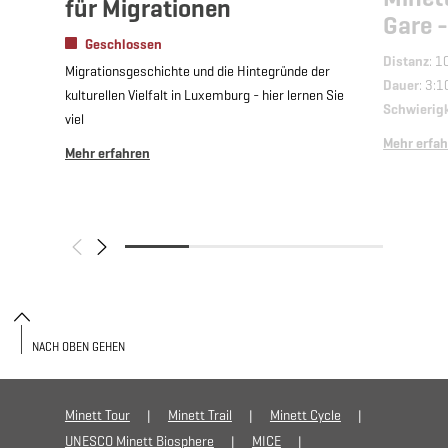
für Migrationen
Gare 
Geschlossen
Distanz
: 1
Migrationsgeschichte und die Hintegründe der
Dauer
: 3:1
kulturellen Vielfalt in Luxemburg - hier lernen Sie
Schwierig
viel
Mehr erfa
Mehr erfahren
NACH OBEN GEHEN
Minett Tour
Minett Trail
Minett Cycle
UNESCO Minett Biosphere
MICE