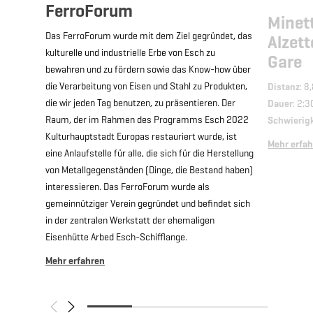
FerroForum
Minett
Das FerroForum wurde mit dem Ziel gegründet, das
Alzett
kulturelle und industrielle Erbe von Esch zu
Gare
bewahren und zu fördern sowie das Know-how über
die Verarbeitung von Eisen und Stahl zu Produkten,
Distanz
: 8
die wir jeden Tag benutzen, zu präsentieren. Der
Dauer
: 2:3
Raum, der im Rahmen des Programms Esch 2022
Schwierig
Kulturhauptstadt Europas restauriert wurde, ist
Mehr erfa
eine Anlaufstelle für alle, die sich für die Herstellung
von Metallgegenständen (Dinge, die Bestand haben)
interessieren. Das FerroForum wurde als
gemeinnütziger Verein gegründet und befindet sich
in der zentralen Werkstatt der ehemaligen
Eisenhütte Arbed Esch-Schifflange.
Mehr erfahren