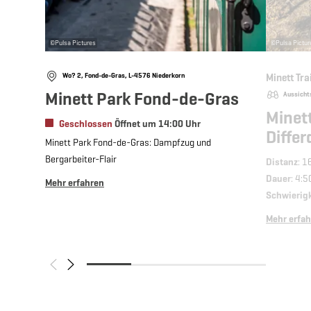
©
Pulsa Pictures
©
Pulsa Pictur
Wo? 2, Fond-de-Gras, L-4576 Niederkorn
Minett Tra
Minett Park Fond-de-Gras
Aussicht
Minett
Geschlossen
Öffnet um 14:00 Uhr
Diffe
Minett Park Fond-de-Gras: Dampfzug und
Bergarbeiter-Flair
Distanz
: 1
Dauer
: 4:5
Mehr erfahren
Schwierig
Mehr erfa