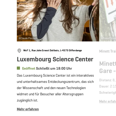
©
Claude Piscitelli
©
Pulsa Pictu
Wo? 1, Rue John Ernest Dolibois, L-4573 Differdange
Minett Tra
Luxembourg Science Center
Minett
Geöffnet
Schließt um 18:00 Uhr
Gare 
Das Luxembourg Science Center ist ein interaktives
Distanz
: 8
und unterhaltsames Entdeckungszentrum, das sich
Dauer
: 2:1
der Wissenschaft und den neuen Technologien
Schwierig
widmet und für Besucher aller Altersgruppen
zugänglich ist.
Mehr erfa
Mehr erfahren