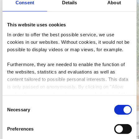
Consent
Details
About
This website uses cookies
In order to offer the best possible service, we use
cookies in our websites.
Without cookies, it would not be
possible to display videos or map views, for example.
Furthermore, they are needed to enable the function of
the websites, statistics and evaluations as well as
content tailored to possible personal interests. This data
is only passed on anonymously. By clicking on "Allow
cookies" you can continue to use our website to its full
extent. You can find more information on this and on a
Consent
©
Ville d'Esch
©
Pulsa Pictu
possible later deactivation in our
privacy policy
at any
Necessary
Selection
time.
Wo? Centre d'Accueil Ellergronn, L-4114 Esch-sur-Alzette
Minett Tra
Preferences
Museum der Cockerillmine
Minett