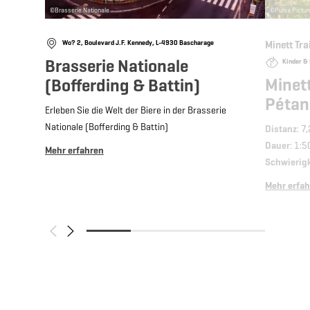
©
Brasserie Nationale
©
Pulsa Pictu
Wo? 2, Boulevard J.F. Kennedy, L-4930 Bascharage
Minett Tra
Brasserie Nationale
Kinder & 
Minett
(Bofferding & Battin)
Pétan
Erleben Sie die Welt der Biere in der Brasserie
Nationale (Bofferding & Battin)
Distanz
: 7
Dauer
: 1:5
Mehr erfahren
Schwierig
Mehr erfa