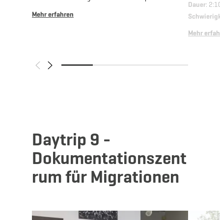
Dauer
: 2:1
Mehr erfahren
Schwierig
Mehr erfa
Daytrip 9 -
Dokumentationszent
rum für Migrationen
Mehr erfahren