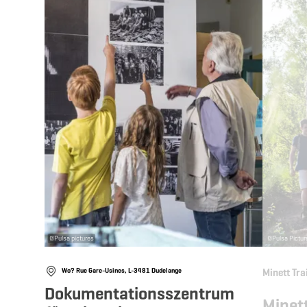
©
Pulsa pictures
©
Pulsa Pictu
Wo? Rue Gare-Usines, L-3481 Dudelange
Minett Tra
Dokumentationsszentrum
Minet