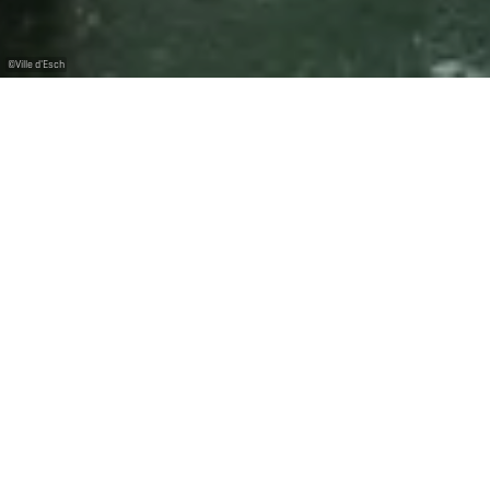
©
Ville d'Esch
Außergewöhnliches Vermächtnis aus der
Bergbauzeit
Die Grube Cockerill in Esch spielte im 19. Jahrhundert
eine wichtige Rolle für den wirtschaftlichen
Aufschwung Luxemburgs.
Das restaurierte Bergwerk heißt „Katzenberg“ in
Ellergronn und befindet sich in einem Gebäudekomplex,
der ein Museum mit zahlreichen Artefakten aus der
ehemaligen Eisenindustrie beherbergt. Bei der Führung
durch das Bergwerk erleben Sie nicht nur eine
Zeitreise, sondern entdecken auch Fossilien,