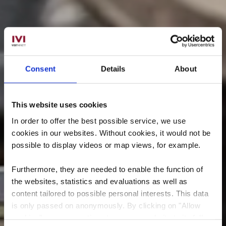
Consent
Details
About
This website uses cookies
In order to offer the best possible service, we use
cookies in our websites.
Without cookies, it would not be
possible to display videos or map views, for example.
Furthermore, they are needed to enable the function of
the websites, statistics and evaluations as well as
Museum der
content tailored to possible personal interests. This data
is only passed on anonymously. By clicking on "Allow
Cockerillmine im
cookies" you can continue to use our website to its full