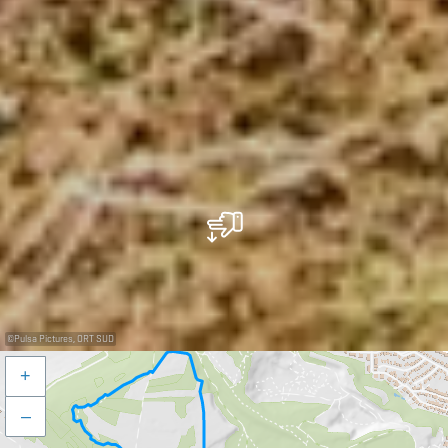
©
Pulsa Pictures, ORT SUD
+
–