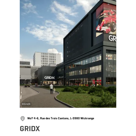
©
GridX
Wo? 4-6, Rue des Trois Cantons, L-3980 Wickrange
GRIDX