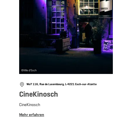
©
Ville d'Esch
Wo? 116, Rue de Luxembourg, L-4221 Esch-sur-Alzette
CineKinosch
CineKinosch
Mehr erfahren