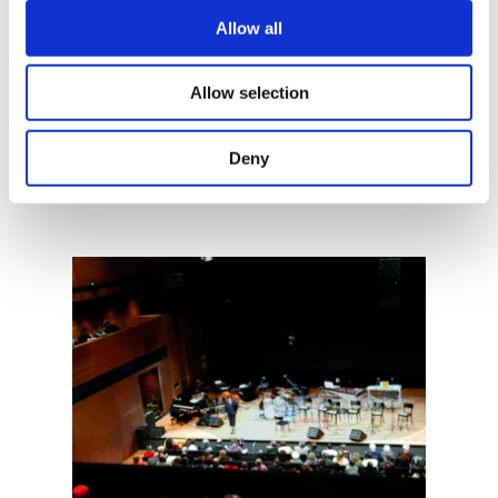
Ellergronn
Allow all
Geöffnet
Schließt um 17:00 Uhr
Erleben Sie die Vielfalt der Natur und lernen Sie
Allow selection
mehr über die Zusammenhänge in den
Naturschutzgebieten
Deny
Mehr erfahren
Mehr erfahren