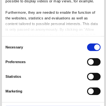
possible to display videos or map views, for example.
Furthermore, they are needed to enable the function of
the websites, statistics and evaluations as well as
content tailored to possible personal interests. This data
is only passed on anonymously. By clicking on "Allow
cookies" you can continue to use our website to its full
extent. You can find more information on this and on a
Consent
possible later deactivation in our
privacy policy
at any
Necessary
Selection
time.
Preferences
Statistics
©
Ville d'Esch
Marketing
Wo? Rue Jean-Pierre Bausch, L-4114 Esch-sur-Alzette
Centre nature et forêt