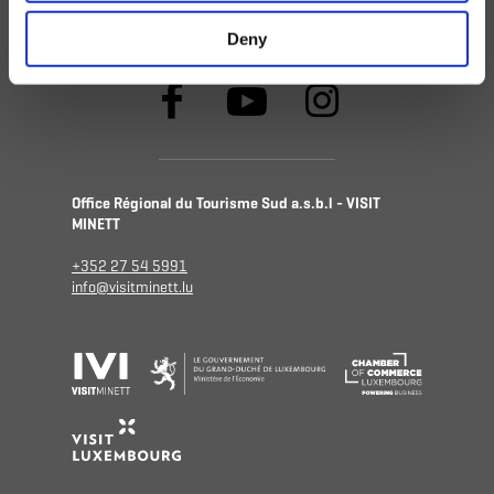
Alternativtexte) verwendet werden. KI-
gestützte Inhalte werden vor der
Deny
Veröffentlichung von einem Menschen geprüft.
Keine KI in spezifischen Bereichen:
Wir
verwenden keine generative KI für kritische
Informationen wie rechtliche Richtlinien,
Kundenservice-Antworten ohne menschliche
Aufsicht oder Inhalte, bei denen Authentizität
Office Régional du Tourisme Sud a.s.b.l - VISIT
und Urheberschaft unerlässlich sind.
MINETT
KI-Bilder:
Wir verwenden keine generative KI,
+352 27 54 5991
um auf dieser Website verwendete
info@visitminett.lu
Standortbilder zu erstellen oder diese zu
manipulieren, um ein unrealistisches Bild
abzugeben. Dies gilt nach unserem
Kenntnisstand auch für Bilder aus
Drittanbieterquellen.
KI-Tools können jedoch zur Bearbeitung
vorhandener Bilder eingesetzt werden,