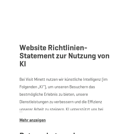
MENÜ
Zum
Zur
Zur
Zum
Hauptinhalt
Suche
Navigation
Footer
springen
springen
springen
springen
Website Richtlinien-
Statement zur Nutzung von
KI
Bei Visit Minett nutzen wir künstliche Intelligenz (im
Folgenden „KI“), um unseren Besuchern das
bestmögliche Erlebnis zu bieten, unsere
Dienstleistungen zu verbessern und die Effizienz
unserer Arbeit zu steigern. KI unterstützt uns bei
unserer Arbeit und hilft uns, immer präzisere
Informationen immer zeitnaher bereitzustellen und
diese zugänglicher zu gestalten. Obwohl KI unsere