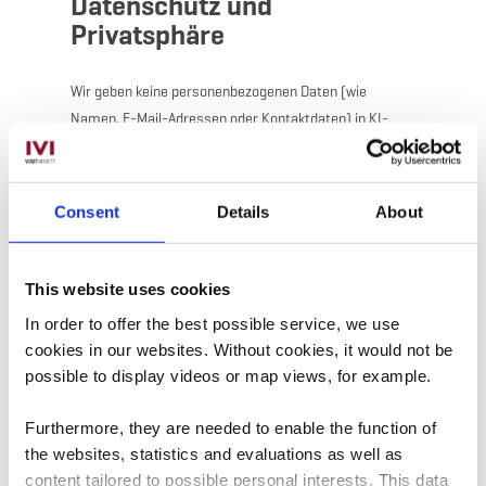
Datenschutz und
Prozesse unterstützt, verpflichtet sich Visit Minett zu
Privatsphäre
einem verantwortungsvollen und transparenten
Umgang mit diesen KI-Tools und strebt einen
Wir geben keine personenbezogenen Daten (wie
ethischen und verantwortungsvollen Einsatz dieser
Namen, E-Mail-Adressen oder Kontaktdaten) in KI-
Technologien an. Diese Erklärung gilt für:
Tools ein. Wir vermeiden es außerdem, vertrauliche
Partner- oder Geschäftsinformationen in Drittsysteme
www.visitminett.lu
einzugeben. Kundendaten werden nicht zum Trainieren
www.minetttour.lu
Consent
Details
About
von KI-Modellen verwendet.
www.minetttrail.lu
Unser Einsatz von KI-Tools entspricht der EU-
Notwendigkeit dieses
This website uses cookies
Datenschutz-Grundverordnung (DSGVO) und den
Statements
In order to offer the best possible service, we use
relevanten Teilen des EU-KI-Gesetzes.
cookies in our websites.
Without cookies, it would not be
Webseitenbesucher sollten erkennen können, welche
possible to display videos or map views, for example.
Weitere Informationen zu unseren
Inhalte unserer Website(s) KI-Inhalte verwenden oder
Datenschutzrichtlinien finden Sie
hier
.
mithilfe von KI-Tools erstellt wurden. Wir lehnen die
Furthermore, they are needed to enable the function of
the websites, statistics and evaluations as well as
unbeaufsichtigte und ungeprüfte Nutzung von KI-
Interne Nutzung und
content tailored to possible personal interests. This data
generierten Textinhalten ab, nutzen aber dennoch KI-