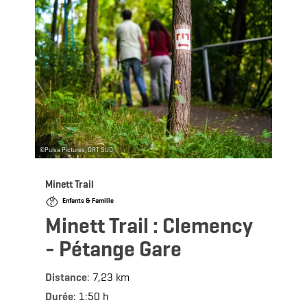
©
Pulsa Pictures, ORT SUD
Minett Trail
Enfants & Famille
Minett Trail : Clemency
- Pétange Gare
Distance
: 7,23 km
Durée
: 1:50 h