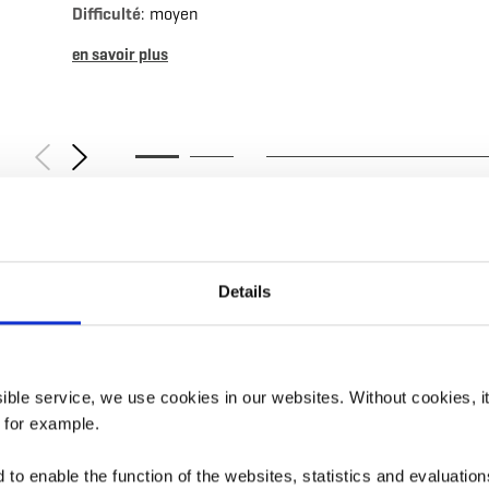
Difficulté
: moyen
en savoir plus
Details
 Minett Park Fond-d
ssible service, we use cookies in our websites.
Without cookies, i
, for example.
to enable the function of the websites, statistics and evaluations