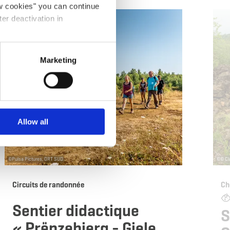
ow cookies" you can continue
s
en savoir plus
ter deactivation in
Marketing
Allow all
©
Pulsa Pictures, ORT SUD
©
© Cl
Circuits de randonnée
Ch
Sentier didactique
S
« Prënzebierg - Giele