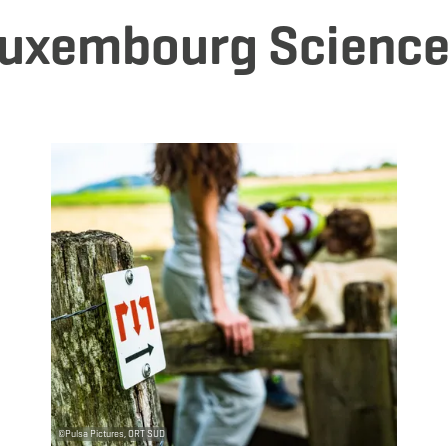
 Luxembourg Science
 savoir plus
en savoir plu
©
Pulsa Pictures, ORT SUD