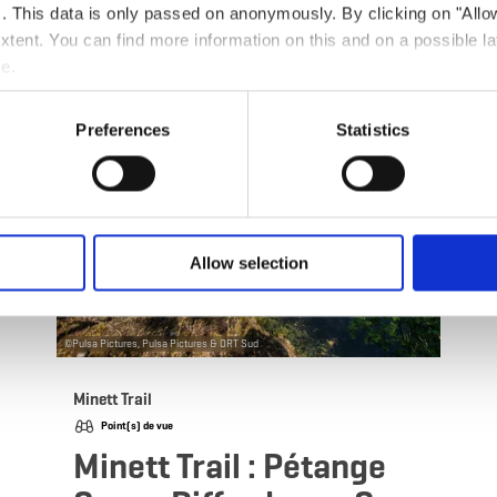
ts. This data is only passed on anonymously. By clicking on "All
 savoir plus
en savoir plu
 extent. You can find more information on this and on a possible la
me.
Preferences
Statistics
Allow selection
©
Pulsa Pictures, Pulsa Pictures & ORT Sud
Minett Trail
Point(s) de vue
Minett Trail : Pétange