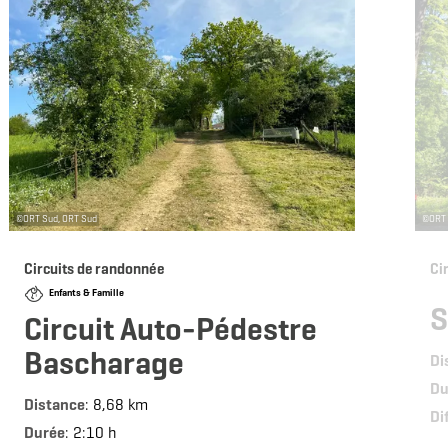
©
ORT Sud, ORT Sud
©
ORT 
Circuits de randonnée
Ci
Enfants & Famille
S
Circuit Auto-Pédestre
Bascharage
Di
Du
Distance
: 8,68 km
Di
Durée
: 2:10 h