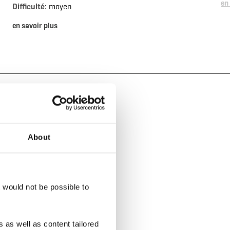
en
Difficulté
: moyen
en savoir plus
About
e-Gras
t would not be possible to
 as well as content tailored