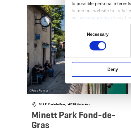
to possible personal interes
en
to use our website to its full
our
privacy policy
at any ti
Consent
Necessary
Selection
Deny
©
Pulsa Pictures
Où ? 2, Fond-de-Gras, L-4576 Niederkorn
Minett Park Fond-de-
Gras