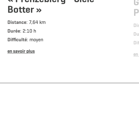
G
Botter »
P
Distance
: 7,64 km
Di
Durée
: 2:10 h
Du
Difficulté
: moyen
Di
en savoir plus
en