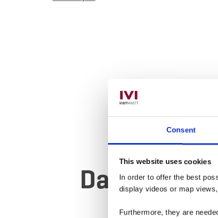
Consent
This website uses cookies
Daytrip 2 -
In order to offer the best po
display videos or map views
Furthermore, they are needed 