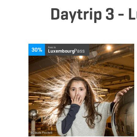
Daytrip 3 -
en
Avec le
30%
Pass
Luxembourg
©
Claude Piscitelli