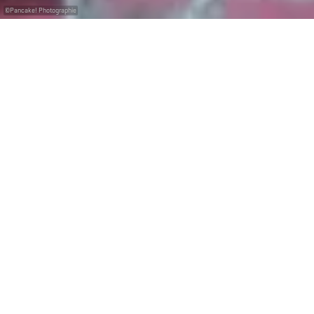
©
Pancake! Photographie
mit dem
gratis
Pass
Luxembourg
Leben in früheren Zeiten…
Zu einer Zeit, in der Bio-Landwirtschaft kein Thema
war, da es nichts anderes gab, als die
landwirtschaftlichen Maschinen noch ohne Strom
auskommen mussten und die Dorfbewohner entweder
Bauern oder Handwerker waren, entstand alles in
langwieriger, oft mühseliger Handarbeit. Aber das
Leben und die Jahreszeiten schienen
ruhiger dahinzufließen. Kein Handy, keine Mitteilungen,
keine Story zum Posten, unsere Aufmerksamkeit war