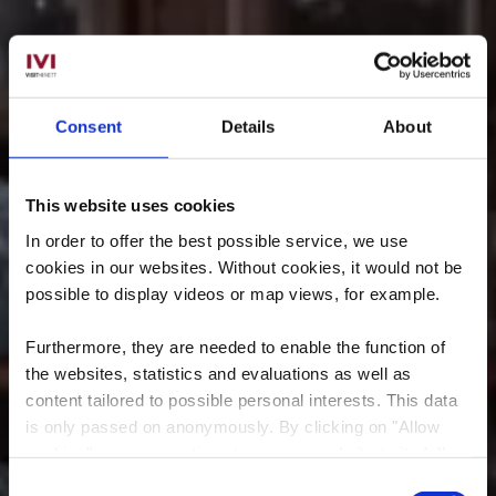
Consent
Details
About
This website uses cookies
In order to offer the best possible service, we use
cookies in our websites.
Without cookies, it would not be
possible to display videos or map views, for example.
Furthermore, they are needed to enable the function of
the websites, statistics and evaluations as well as
Landwirtschaftliches
content tailored to possible personal interests. This data
is only passed on anonymously. By clicking on "Allow
und handwerkliches
cookies" you can continue to use our website to its full
Museum
extent. You can find more information on this and on a
Consent