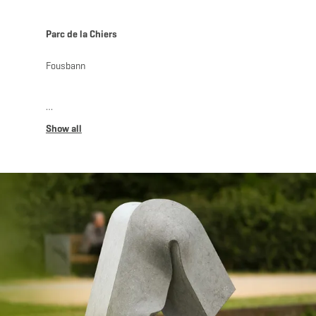
Parc de la Chiers
Fousbann
Du 26 mai au 6 juin 2027, la Ville de Differdange
accueillera la 11e édition de son Symposium
International de Sculpture.
Pendant dix jours, six artistes sculpteront la pierre en
plein air, sous les yeux du public. Une occasion unique
de découvrir le processus créatif, d’échanger avec les
artistes et de voir les œuvres prendre forme jour après
jour.
Thème 2027 : « Racines – Roots »