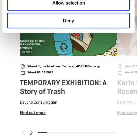
Allow selection
Deny
©
echo.lu
©
echo.lu
Where? 1, rue John Ernest Dolibois, L-4573 Differdange
Where? 3
When? 09.08.2026
When? 2
TEMPORARY EXHIBITION: A
Karin
Story of Trash
Rosem
Beyond Consumption
Karin Melc
Find out more
Find out m