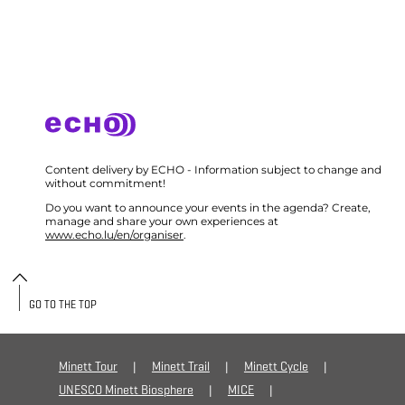
Content delivery by ECHO - Information subject to change and
without commitment!
Do you want to announce your events in the agenda? Create,
manage and share your own experiences at
www.echo.lu/en/organiser
.
GO TO THE TOP
Minett Tour
Minett Trail
Minett Cycle
UNESCO Minett Biosphere
MICE