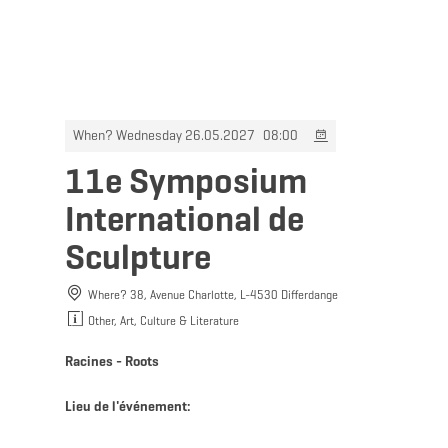
MENU
Go
Go
Go
Go
to
to
to
to
content
search
navi
footer
When? Wednesday 26.05.2027
08:00
11e Symposium
International de
Sculpture
Where? 38, Avenue Charlotte, L-4530 Differdange
Other, Art, Culture & Literature
Racines - Roots
Lieu de l'événement: