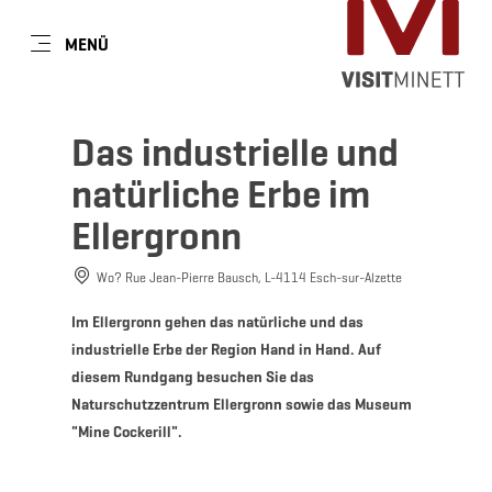
DE
MENÜ
Zum
Zur
Zur
Zum
Hauptinhalt
Suche
Navigation
Footer
springen
springen
springen
springen
Das industrielle und
natürliche Erbe im
Ellergronn
Wo? Rue Jean-Pierre Bausch, L-4114 Esch-sur-Alzette
Im Ellergronn gehen das natürliche und das
industrielle Erbe der Region Hand in Hand. Auf
diesem Rundgang besuchen Sie das
Naturschutzzentrum Ellergronn sowie das Museum
"Mine Cockerill".