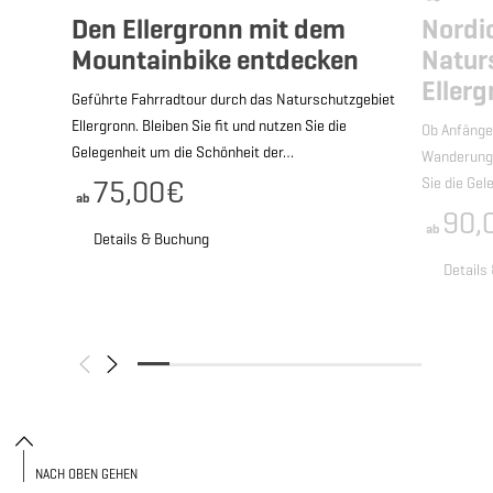
Den Ellergronn mit dem
Nordi
Mountainbike entdecken
Natur
Eller
Geführte Fahrradtour durch das Naturschutzgebiet
Ellergronn. Bleiben Sie fit und nutzen Sie die
Ob Anfänger
Gelegenheit um die Schönheit der…
Wanderung 
75,00€
Sie die Ge
ab
90,
ab
Details & Buchung
Details
NACH OBEN GEHEN