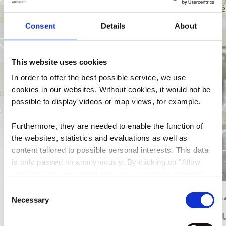
Consent
Details
About
Mehr erfahren
This website uses cookies
In order to offer the best possible service, we use
cookies in our websites.
Without cookies, it would not be
possible to display videos or map views, for example.
Furthermore, they are needed to enable the function of
the websites, statistics and evaluations as well as
content tailored to possible personal interests. This data
is only passed on anonymously. By clicking on "Allow
cookies" you can continue to use our website to its full
©
Ville d'Esch
©
Ville d'Esch
extent. You can find more information on this and on a
Consent
possible later deactivation in our
privacy policy
at any
Wo? Rue Jean-Pierre Bausch, L-4114 Esch-sur-Alzette
Wo? Cent
Necessary
Selection
time.
Centre nature et forêt
Museu