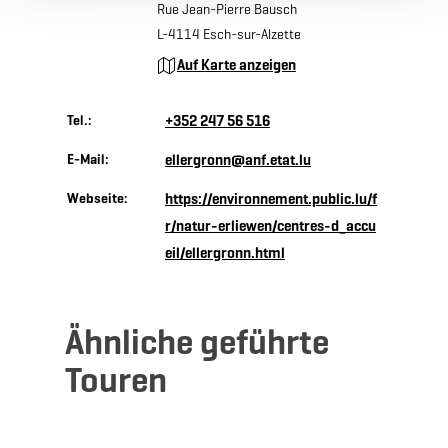
Rue Jean-Pierre Bausch
L-4114 Esch-sur-Alzette
Auf Karte anzeigen
Tel.:
+352 247 56 516
E-Mail:
ellergronn@anf.etat.lu
Webseite:
https://environnement.public.lu/f
r/natur-erliewen/centres-d_accu
eil/ellergronn.html
Ähnliche geführte
Touren