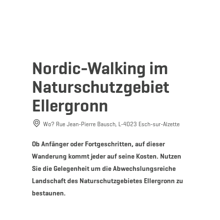
MENÜ
Zum
Zur
Zur
Zum
Hauptinhalt
Suche
Navigation
Footer
springen
springen
springen
springen
Nordic-Walking im
Naturschutzgebiet
Ellergronn
Wo? Rue Jean-Pierre Bausch, L-4023 Esch-sur-Alzette
Ob Anfänger oder Fortgeschritten, auf dieser
Wanderung kommt jeder auf seine Kosten. Nutzen
Sie die Gelegenheit um die Abwechslungsreiche
Landschaft des Naturschutzgebietes Ellergronn zu
bestaunen.