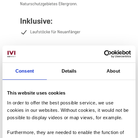
Naturschutzgebietes Ellergronn.
Inklusive:
Laufstöcke für Neuanfänger
Consent
Details
About
Kontakt
This website uses cookies
In order to offer the best possible service, we use
Adresse:
Centre nature et forêt Ellergronn
cookies in our websites.
Without cookies, it would not be
Rue Jean-Pierre Bausch
possible to display videos or map views, for example.
L-4114 Esch-sur-Alzette
Auf Karte anzeigen
Furthermore, they are needed to enable the function of