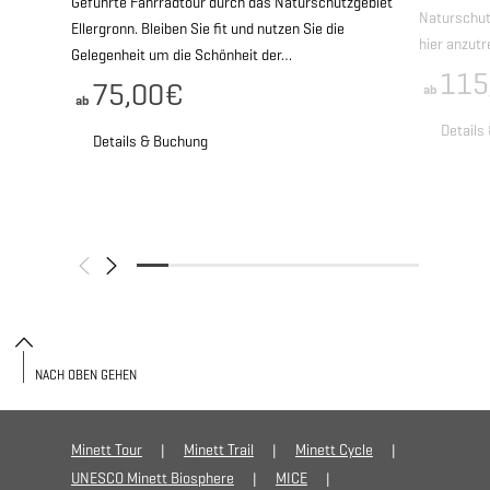
Geführte Fahrradtour durch das Naturschutzgebiet
Naturschutz
Ellergronn. Bleiben Sie fit und nutzen Sie die
hier anzut
Gelegenheit um die Schönheit der…
115
75,00€
ab
ab
Details
Details & Buchung
NACH OBEN GEHEN
Minett Tour
Minett Trail
Minett Cycle
UNESCO Minett Biosphere
MICE