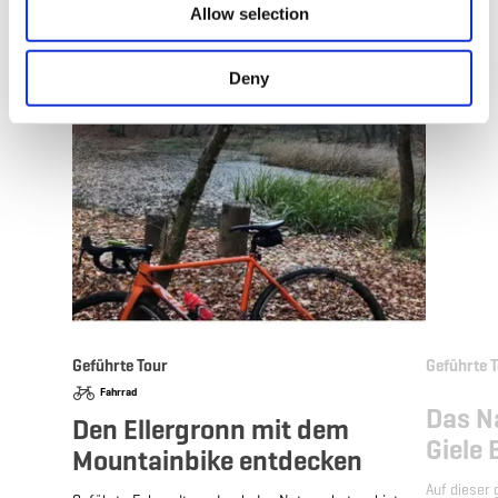
Allow selection
Deny
Geführte Tour
Geführte 
Fahrrad
Das N
Den Ellergronn mit dem
Giele 
Mountainbike entdecken
Auf dieser