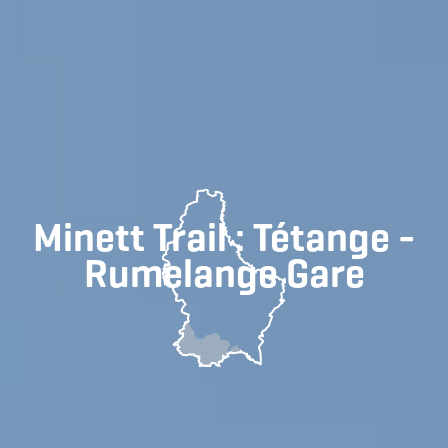
Minett Trail : Tétange -
Rumelange Gare