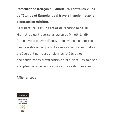
Parcourez ce tronçon du Minett Trail entre les villes
de Tétange et Rumelange à travers l'ancienne zone
d'extraction minière.
Le Minett Trail est un sentier de randonnée de 90
kilomètres qui traverse la région du Minett. En dix
étapes, vous pouvez découvrir des villes plus petites et
plus grandes ainsi que huit réserves naturelles. Celles-
ci séduisent par leurs anciennes forêts et les
anciennes zones d'extraction à ciel ouvert. Les falaises
abruptes, la terre rouge et les entrées de mines les
rendent uniques au Luxembourg.
Sur ce tronçon, vous traversez la zone naturelle
protégée des "Leiffrächen" ainsi que le site creusé
autour de la ville-frontière de Rumelange. Situé tout
près de la frontière française, vous êtes au cœur du
bassin minier et voyez à quel point la nature a été