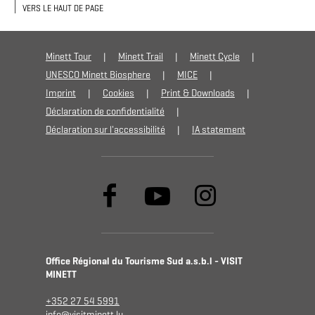
VERS LE HAUT DE PAGE
Minett Tour
Minett Trail
Minett Cycle
UNESCO Minett Biosphere
MICE
Imprint
Cookies
Print & Downloads
Déclaration de confidentialité
Déclaration sur l'accessibilité
IA statement
Office Régional du Tourisme Sud a.s.b.l - VISIT
MINETT
+352 27 54 5991
info@visitminett.lu