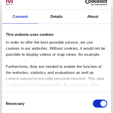
Belval - Visite guidée pour classes scolaires
Détails & réservation
Consent
Details
About
Détails & réservation
This website uses cookies
In order to offer the best possible service, we use
cookies in our websites.
Without cookies, it would not be
possible to display videos or map views, for example.
Furthermore, they are needed to enable the function of
the websites, statistics and evaluations as well as
content tailored to possible personal interests. This data
is only passed on anonymously. By clicking on "Allow
cookies" you can continue to use our website to its full
extent. You can find more information on this and on a
Consent
possible later deactivation in our
privacy policy
at any
Necessary
Selection
time.