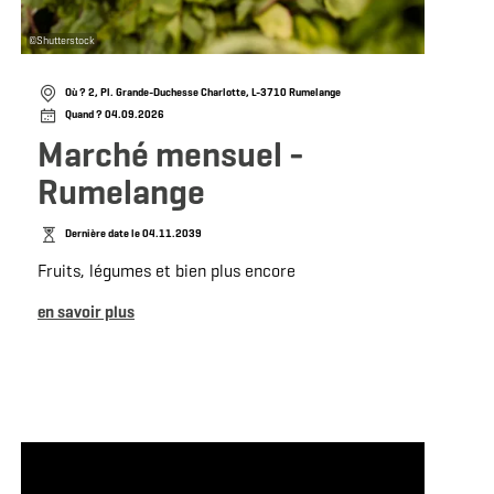
©
Shutterstock
Où ? 2, Pl. Grande-Duchesse Charlotte, L-3710 Rumelange
Quand ? 04.09.2026
Marché mensuel -
Rumelange
Dernière date le 04.11.2039
Fruits, légumes et bien plus encore
en savoir plus
plus
en savoir plus