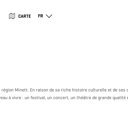
Go
Go
Go
Go
FR
CARTE
to
to
to
to
content
search
navi
footer
région Minett. En raison de sa riche histoire culturelle et de se
au à vivre : un festival, un concert, un théâtre de grande qualité e