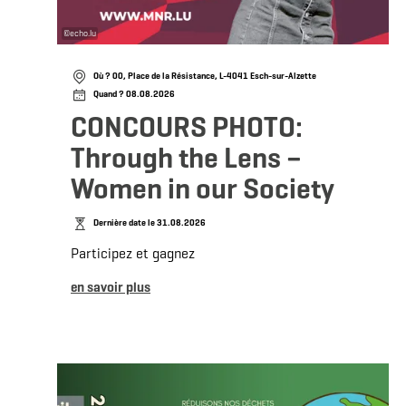
©
echo.lu
Où ? 00, Place de la Résistance, L-4041 Esch-sur-Alzette
Quand ? 08.08.2026
CONCOURS PHOTO:
Through the Lens –
Women in our Society
Dernière date le 31.08.2026
Participez et gagnez
en savoir plus
en s