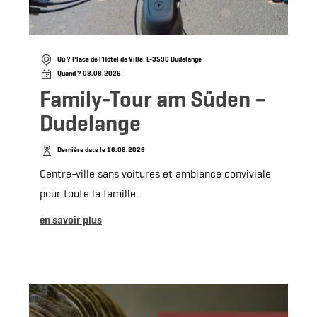
Où ? Place de l'Hôtel de Ville, L-3590 Dudelange
Quand ? 08.08.2026
Family-Tour am Süden –
Dudelange
Dernière date le 16.08.2026
Centre-ville sans voitures et ambiance conviviale
pour toute la famille.
en savoir plus
avoir plus
en savoir 