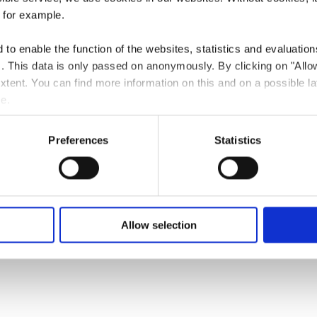
, for example.
Dernière date le 20.12.2026
Expo Photo : WOMEN IN WAR by LYNSEY ADDARIO
to enable the function of the websites, statistics and evaluations
@Musée, Esch/Alzette
ts. This data is only passed on anonymously. By clicking on "All
 extent. You can find more information on this and on a possible la
en savoir plus
me.
Preferences
Statistics
avoir plus
Allow selection