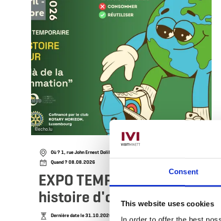
©
echo.lu
Où ? 1, rue John Ernest Dolibois, L-4573 Differdange
Quand ? 08.08.2026
Consent
EXPO TEMPORAIRE : Une
histoire d'or dur
This website uses cookies
Dernière date le 31.10.2026
In order to offer the best po