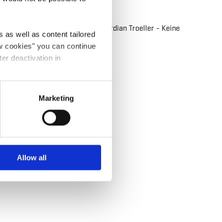
Dernière date le 27.09.2026
Marie-Claude Deffarge & Gordian Troeller - Keine
 as well as content tailored
Bilder zum Träumen
ow cookies" you can continue
ter deactivation in
en savoir plus
Marketing
Allow all