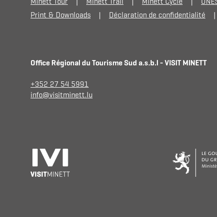
Minett Tour
Minett Trail
Minett Cycle
UNES
Print & Downloads
Déclaration de confidentialité
Office Régional du Tourisme Sud a.s.b.l - VISIT MINETT
+352 27 54 5991
info@visitminett.lu