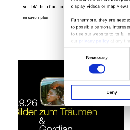
display videos or map views
Au-delà de la Consommation
en savoir plus
Furthermore, they are needed 
to possible personal interes
to use our website to its full
our
privacy policy
at any ti
Consent
Necessary
Selection
en s
Deny