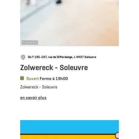
©
Zolwereck
Où ? 195-197, rue de Differdange, L-4437 Soleuvre
Zolwereck - Soleuvre
Ouvert
Ferme à 19h00
Zolwereck - Soleuvre
en savoir plus
en savoir plus