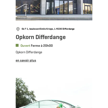
©
Auchan
Où ? 1, boulevard Emile Krieps, L-4530 Differdange
Opkorn Differdange
Ouvert
Ferme à 20h00
Opkorn Differdange
en savoir plus
en savoir plus