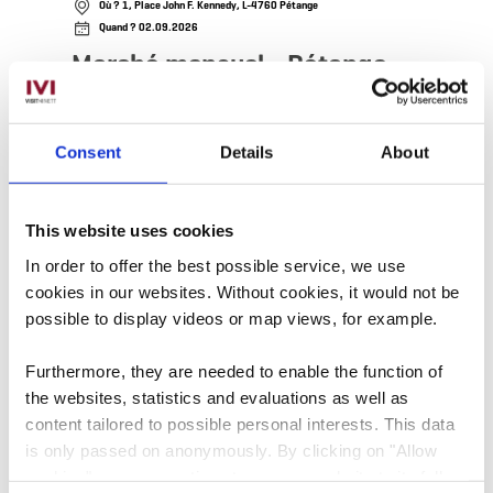
Où ? 1, Place John F. Kennedy, L-4760 Pétange
Quand ? 02.09.2026
Marché mensuel - Pétange
Dernière date le 02.11.2039
Découvrez la richesse du marché mensuel à
Consent
Details
About
Pétange
en savoir plus
This website uses cookies
In order to offer the best possible service, we use
en savoir plus
cookies in our websites.
Without cookies, it would not be
possible to display videos or map views, for example.
Furthermore, they are needed to enable the function of
the websites, statistics and evaluations as well as
content tailored to possible personal interests. This data
is only passed on anonymously. By clicking on "Allow
cookies" you can continue to use our website to its full