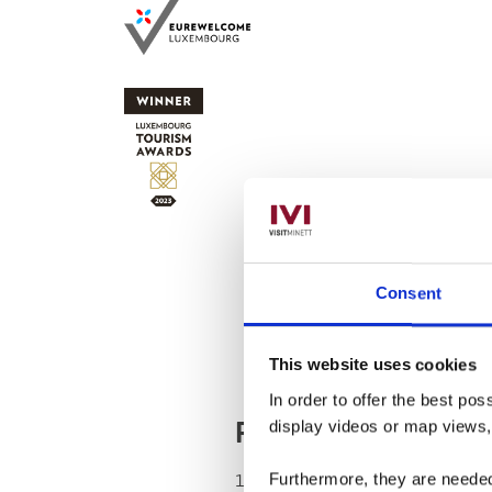
Consent
This website uses cookies
In order to offer the best po
Période d'ouverture
display videos or map views
1.1. - 31.12.
Furthermore, they are needed 