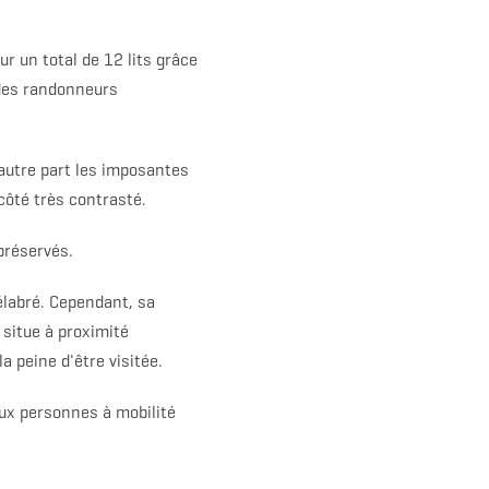
r un total de 12 lits grâce
 des randonneurs
'autre part les imposantes
côté très contrasté.
préservés.
élabré. Cependant, sa
e situe à proximité
 peine d'être visitée.
ux personnes à mobilité