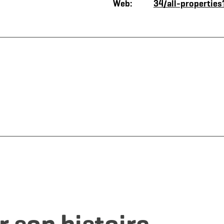
Web:
34/all-propertie