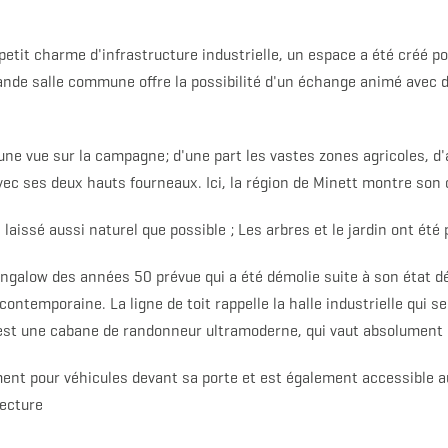
tit charme d'infrastructure industrielle, un espace a été créé pou
rande salle commune offre la possibilité d'un échange animé avec
une vue sur la campagne; d'une part les vastes zones agricoles, d
avec ses deux hauts fourneaux. Ici, la région de Minett montre son 
aissé aussi naturel que possible ; Les arbres et le jardin ont été 
bungalow des années 50 prévue qui a été démolie suite à son état d
contemporaine. La ligne de toit rappelle la halle industrielle qui s
est une cabane de randonneur ultramoderne, qui vaut absolument la
ent pour véhicules devant sa porte et est également accessible a
tecture