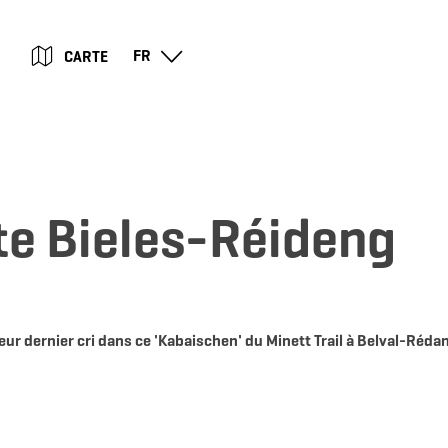
Go
Go
Go
Go
FR
CARTE
to
to
to
to
content
search
navi
footer
te Bieles-Réideng
r dernier cri dans ce 'Kabaischen' du Minett Trail à Belval-Réda