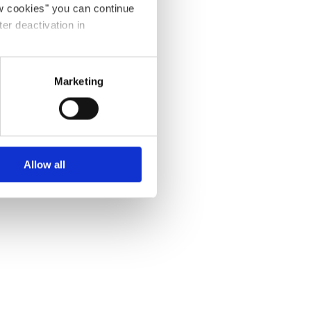
ow cookies" you can continue
ter deactivation in
Marketing
es
Cuisine commune
Allow all