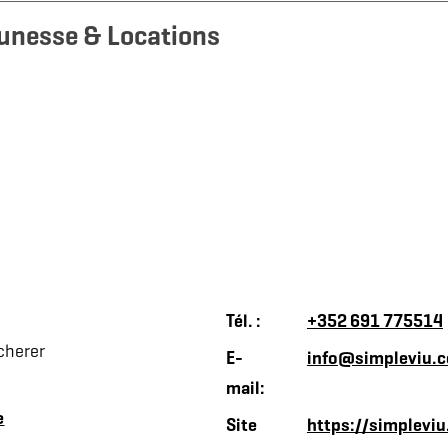
eunesse & Locations
Tél. :
+352 691 775514
cherer
E-
info@simpleviu.
mail:
e
Site
https://simplevi