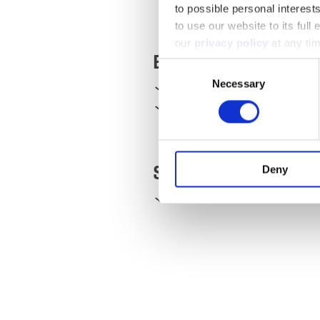
to possible personal interes
to use our website to its full
our
privacy policy
at any ti
Equipements et ext
Consent
Necessary
Selection
Animaux acceptés
Draps 
Habitation de plain-pied
Services
Deny
WiFi
Chauffage inclus