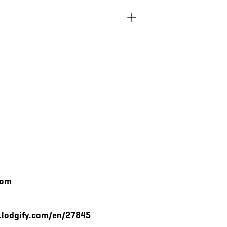
com
u.lodgify.com/en/27845