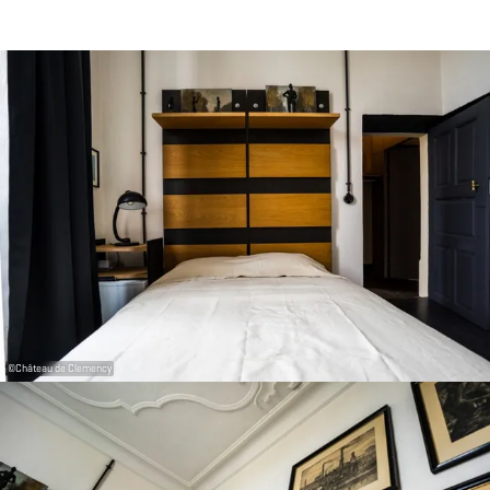
31
1
2
3
4
5
6
Prendre
©
Château de Clemency