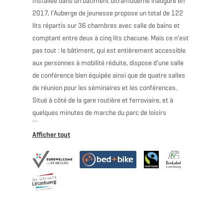
Installée dans un bâtiment ultramoderne inauguré en
2017, l’Auberge de jeunesse propose un total de 122
lits répartis sur 36 chambres avec salle de bains et
comptant entre deux à cinq lits chacune. Mais ce n’est
pas tout : le bâtiment, qui est entièrement accessible
aux personnes à mobilité réduite, dispose d’une salle
de conférence bien équipée ainsi que de quatre salles
de réunion pour les séminaires et les conférences.
Situé à côté de la gare routière et ferroviaire, et à
quelques minutes de marche du parc de loisirs
Gaalgebierg, ainsi que du centre-ville, l’Auberge de
jeunesse est idéale pour des activités de toutes sortes
et pour tous les âges. En fait, la direction créera des
programmes sur mesure pour des voyages scolaires,
des randonnées, des sorties à vélo et en VTT, et
organisera des célébrations telles que des fêtes
d’anniversaire pour les enfants. Laissez l’Auberge de
jeunesse s’occuper de tout !