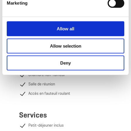
Marketing
Lits pour enfants
Salle de jeux
Ascenseur
Allow all
Draps de lit
Allow selection
Bain
Balcon / terrasse
Deny
Restaurant
Chambre non-fumeur
Salle de réunion
Accès en fauteuil roulant
Services
Petit-déjeuner inclus