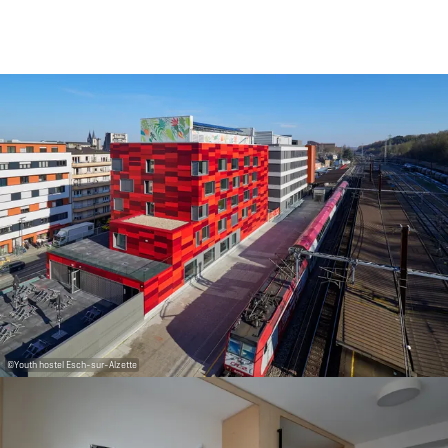
31
1
2
3
4
5
6
Prendre
©
Youth hostel Esch-sur-Alzette