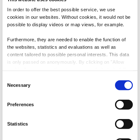
Participants féminins
In order to offer the best possible service, we use
cookies in our websites.
Without cookies, it would not be
possible to display videos or map views, for example.
Responsables masculins
Furthermore, they are needed to enable the function of
the websites, statistics and evaluations as well as
Responsables féminins
content tailored to possible personal interests. This data
is only passed on anonymously. By clicking on "Allow
cookies" you can continue to use our website to its full
extent. You can find more information on this and on a
Consent
Trouver une auberge de jeunesse
possible later deactivation in our
privacy policy
at any
Necessary
Selection
time.
Preferences
Equipements et extras
Statistics
Accessibilité
Accessible aux personnes handicapées