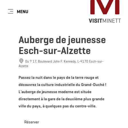
FR
MENU
Go
Go
Go
Go
to
to
to
to
DATE DE VOYAGE
TYPE DE SÉJOUR
content
search
navi
footer
Auberge de jeunesse
Voyageurs individuels jusqu'à 9 personnes
Esch-sur-Alzette
Familles jusqu’à 9 personnes
Où ? 17, Boulevard John F. Kennedy, L-4170 Esch-sur-
lun
mar
mer
jeu
ven
sam
dim
Groupes à partir de 10 personnes
Alzette
27
28
29
30
31
1
2
Passez la nuit dans le pays de la terre rouge et
Prendre
découvrez la culture industrielle du Grand-Duché !
3
4
5
6
7
8
9
L'auberge de jeunesse moderne est située
10
11
12
13
14
15
16
directement à la gare de la deuxième plus grande
ville du pays, à quelques pas du centre-ville.
17
18
19
20
21
22
23
24
25
26
27
28
29
30
Réserver