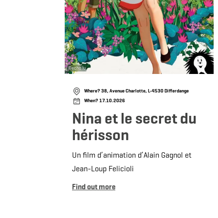
©
echo.lu
Where? 38, Avenue Charlotte, L-4530 Differdange
When? 17.10.2026
Nina et le secret du
hérisson
Un film d’animation d’Alain Gagnol et
Jean-Loup Felicioli
Find out more