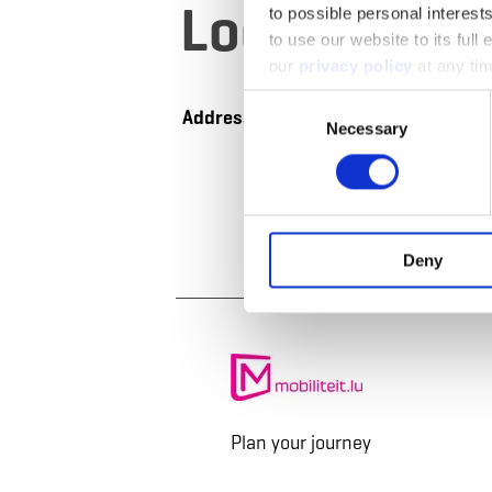
Location
to possible personal interes
to use our website to its full
our
privacy policy
at any ti
Consent
Address:
Aalt Stadhaus
Necessary
Selection
38, Avenue Charlotte
L-4530 Differdange
Show on map
Deny
Plan your journey