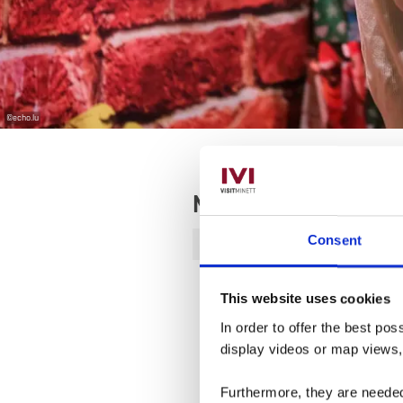
©
echo.lu
Next events
Consent
Tuesday 15.12.2026
20:00
This website uses cookies
In order to offer the best po
display videos or map views
Furthermore, they are needed 