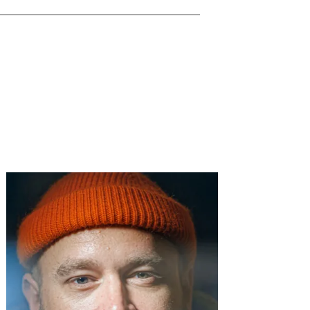
t more
Find out more