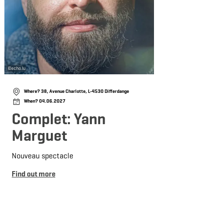
©
echo.lu
©
echo.lu
Where? 38, Avenue Charlotte, L-4530 Differdange
Wh
When? 04.06.2027
Wh
Complet: Yann
Ma
Marguet
Matt 
Nouveau spectacle
Find 
Find out more