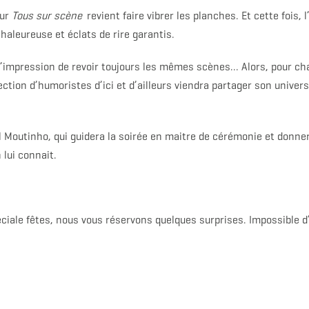
our
Tous sur scène
revient faire vibrer les planches. Et cette fois, l
haleureuse et éclats de rire garantis.
s l’impression de revoir toujours les mêmes scènes… Alors, pour c
ection d’humoristes d’ici et d’ailleurs viendra partager son univer
 Moutinho, qui guidera la soirée en maitre de cérémonie et donnera
 lui connait.
péciale fêtes, nous vous réservons quelques surprises. Impossible d’