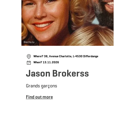
©
echo.lu
Where? 38, Avenue Charlotte, L-4530 Differdange
When? 13.11.2026
Jason Brokerss
Grands garçons
Find out more