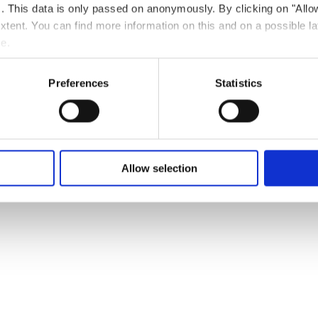
ts. This data is only passed on anonymously. By clicking on "All
 extent. You can find more information on this and on a possible la
me.
Phone:
003525877119
Preferences
Statistics
Allow selection