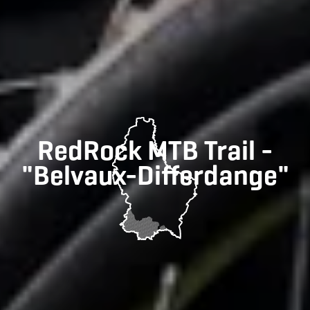
RedRock MTB Trail -
"Belvaux-Differdange"