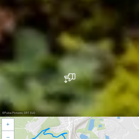
©
Pulsa Pictures, ORT SUD
+
–