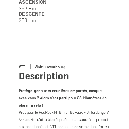
ASCENSION
362 Hm
DESCENTE
350 Hm
VTT
Visit Luxembourg
Description
Protège-genoux et coudières emportés, casque
avec vous ? Alors c'est parti pour 28 kilomètres de
plaisir à vélo !
Prêt pour le RedRock MTB Trail Belvaux - Differdange ?
Assure-toi d'être bien équipé. Ce parcours VTT promet
aux passionnés de VTT beaucoup de sensations fortes