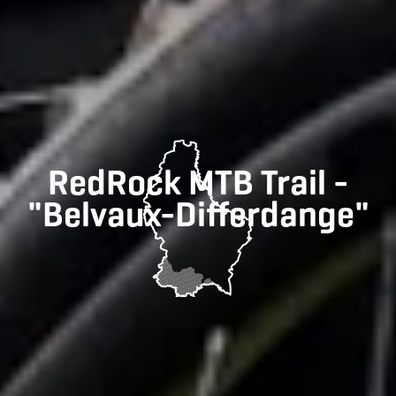
RedRock MTB Trail -
"Belvaux-Differdange"