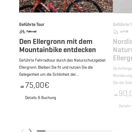
Geführte Tour
Geführte 
Fahrrad
zu Fuß
Den Ellergronn mit dem
Nordi
Mountainbike entdecken
Natur
Eller
Geführte Fahrradtour durch das Naturschutzgebiet
Ellergronn. Bleiben Sie fit und nutzen Sie die
Ob Anfänger
Gelegenheit um die Schönheit der…
Wanderung 
75,00€
Sie die Ge
ab
90,
ab
Details & Buchung
Details