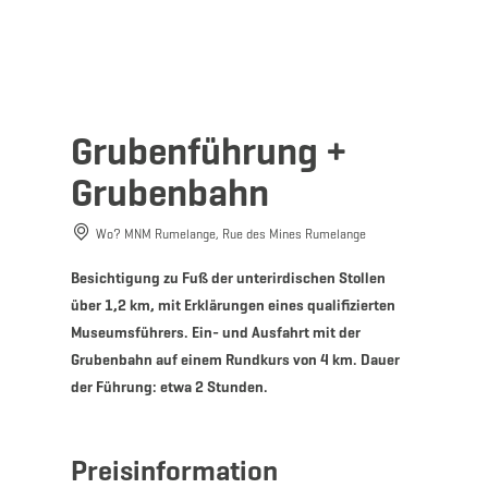
MENÜ
Zum
Zur
Zur
Zum
Hauptinhalt
Suche
Navigation
Footer
springen
springen
springen
springen
Grubenführung +
Grubenbahn
Wo? MNM Rumelange, Rue des Mines Rumelange
Besichtigung zu Fuß der unterirdischen Stollen
über 1,2 km, mit Erklärungen eines qualifizierten
Museumsführers. Ein- und Ausfahrt mit der
Grubenbahn auf einem Rundkurs von 4 km. Dauer
der Führung: etwa 2 Stunden.
Preisinformation