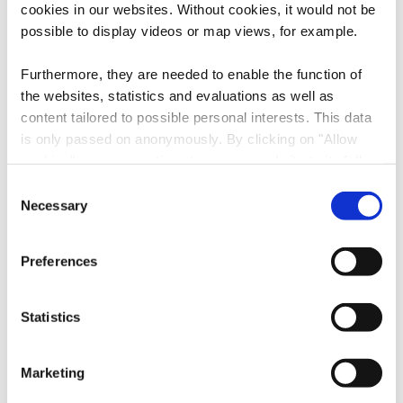
cookies in our websites.
Without cookies, it would not be
possible to display videos or map views, for example.
Adresse:
National Mining Museum
Carreau de la mine Walert
Furthermore, they are needed to enable the function of
L-3714 Rumelange
the websites, statistics and evaluations as well as
content tailored to possible personal interests. This data
Auf Karte anzeigen
is only passed on anonymously. By clicking on "Allow
cookies" you can continue to use our website to its full
Tel.:
+352 56 56 88
extent. You can find more information on this and on a
Consent
possible later deactivation in our
privacy policy
at any
Necessary
E-Mail:
info@mnm.lu
Selection
time.
Webseite:
https://www.mnm.lu
Preferences
Folgen Sie uns auf
facebook
instagram
youtube
Statistics
Marketing