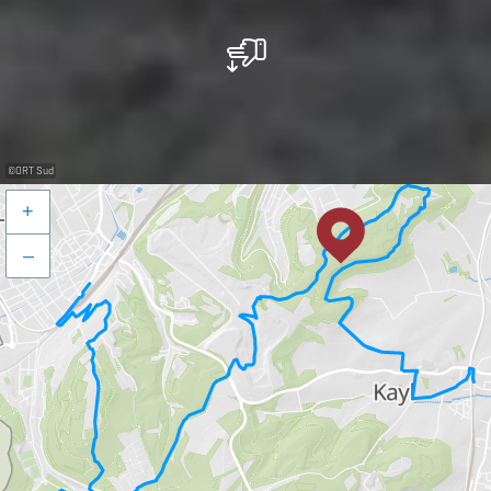
©
ORT Sud
+
–