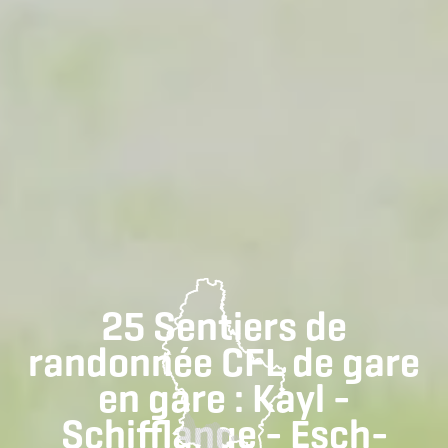
25 Sentiers de
randonnée CFL de gare
en gare : Kayl -
Schifflange - Esch-