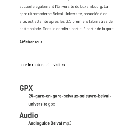
accueille également l'Université du Luxembourg. La
gare ultramoderne Belval-Université, associée à ce
site, est atteinte après les 3,5 premiers kilomètres de
cette balade. Dans la dernière partie, à partir de la gare
Belval-Rédange environ, le chemin monte d'environ
100 m. Cette dernière gare est proche de la frontière
française. Elle dessert les localités de Belvaux (L) et
Rédange (F). Cette balade se termine à la gare de
pour le routage des visites
Belvaux-Soleuvre.
Possibilités de prolongation : sentiers CFL 24, Belvaux-
GPX
Soleuvre – Belval-Université (4,2 km) ou 27, Belvaux-
Soleuvre – Oberkorn (4,8 km).
24-gare-en-gare-belvaux-soleuvre-belval-
universite
gpx
Audio
Audioguide Belval
mp3