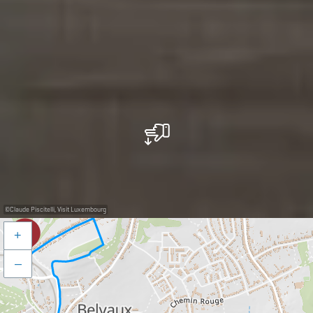
©
Claude Piscitelli, Visit Luxembourg
+
–