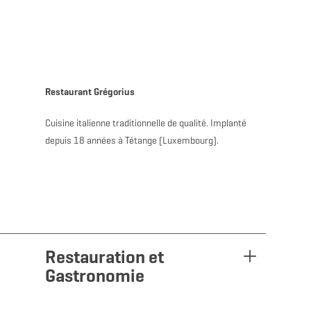
MENU
Go
Go
Go
Go
to
to
to
to
content
search
navi
footer
Restaurant Grégorius
Cuisine italienne traditionnelle de qualité. Implanté
depuis 18 années à Tétange (Luxembourg).
Restauration et
Gastronomie