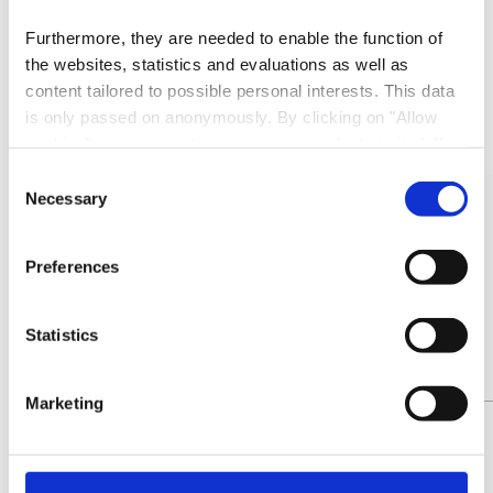
Tél. :
+352 26 56 19 52
Furthermore, they are needed to enable the function of
the websites, statistics and evaluations as well as
Autres restaurants
content tailored to possible personal interests. This data
is only passed on anonymously. By clicking on "Allow
cookies" you can continue to use our website to its full
extent. You can find more information on this and on a
Consent
en savoir plus
possible later deactivation in our
privacy policy
at any
Necessary
Selection
time.
Preferences
Statistics
Marketing