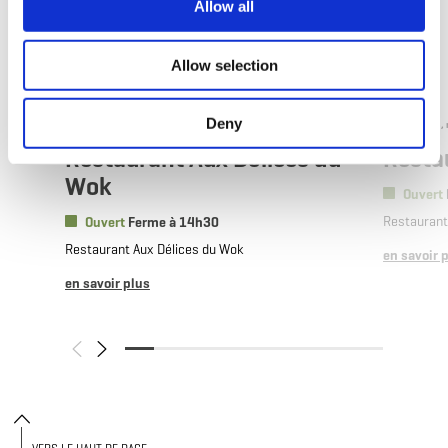
Allow all
Allow selection
©
Restaurant Aux Délices Du Wok
Deny
Où ? 3, rue Joseph Philippart, L-4845 Rodange
Où ? 58,
Restaurant Aux Délices du
Resta
Wok
Ouvert
Restauran
Ouvert
Ferme à 14h30
Restaurant Aux Délices du Wok
en savoir 
en savoir plus