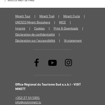
VERS LE HAUT DE PAGE
Minett Tour
Minett Trail
Minett Cycle
UNESCO Minett Biosphere
MICE
Imprint
Cookies
Print & Downloads
Déclaration de confidentialité
Déclaration sur l'accessibilité
IA statement
Office Régional du Tourisme Sud a.s.b.l - VISIT
MINETT
+352 27 54 5991
info@visitminett.lu