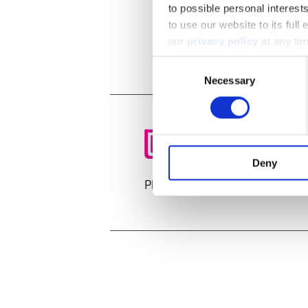
38, Avenue Charlotte
to possible personal interes
L-4530 Differdange
to use our website to its full
our
privacy policy
at any ti
Afficher sur la cart
Consent
Necessary
Selection
Deny
Planifier l’itinéraire