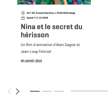
©
echo.lu
Où ? 38, Avenue Charlotte, L-4530 Differdange
Quand ? 17.10.2026
Nina et le secret du
hérisson
Un film d’animation d’Alain Gagnol et
Jean-Loup Felicioli
en savoir plus