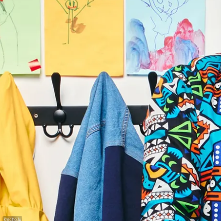
©
echo.lu