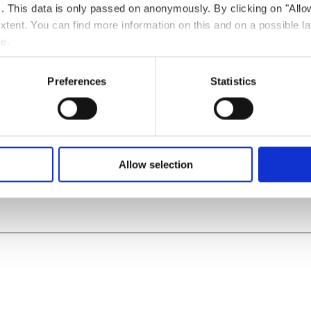
ts. This data is only passed on anonymously. By clicking on "All
 extent. You can find more information on this and on a possible la
me.
e
Preferences
Statistics
Allow selection