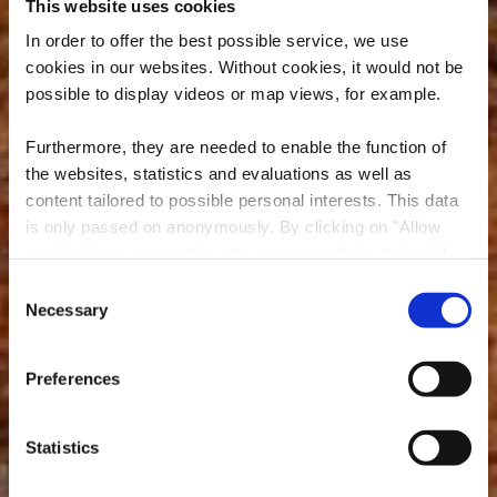
This website uses cookies
In order to offer the best possible service, we use
cookies in our websites.
Without cookies, it would not be
possible to display videos or map views, for example.
Furthermore, they are needed to enable the function of
the websites, statistics and evaluations as well as
content tailored to possible personal interests. This data
is only passed on anonymously. By clicking on "Allow
Minett - UNESCO-
cookies" you can continue to use our website to its full
Biosphäre
extent. You can find more information on this and on a
Consent
possible later deactivation in our
privacy policy
at any
Necessary
Selection
Wo? 6, Ellergronn, 4114 Esch-sur-Alzette
time.
Preferences
Statistics