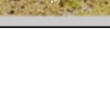
Das Land der Roten Erde ist eine UNESCO-Biosphäre
Im Oktober 2020 wurde die Region Minett zu einem von
der Organisation der Vereinten Nationen für Erziehung,
Wissenschaft und Kultur (UNESCO) anerkannten
Biosphärenreservat. Luxemburg ist heute Teil des
wissenschaftlichen MAB-Programms, das erstmals in
den 1970er Jahren eingerichtet wurde. Anfang 2020
belief sich die Gesamtzahl der Biosphärenreservate
auf 701 in 124 Ländern. Dank eines globalen