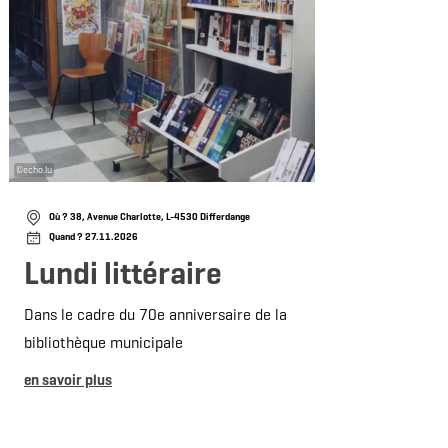
©
echo.lu
©
© Angel B
Où ? 38, Avenue Charlotte, L-4530 Differdange
Où
Quand ? 27.11.2026
Qu
Lundi littéraire
Ca
Dans le cadre du 70e anniversaire de la
La dé
bibliothèque municipale
en sav
en savoir plus