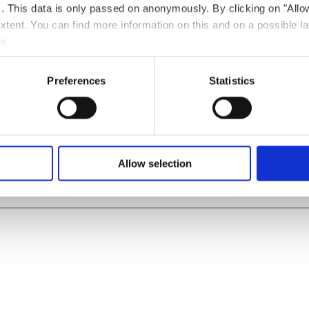
ts. This data is only passed on anonymously. By clicking on "All
 extent. You can find more information on this and on a possible la
me.
Preferences
Statistics
Tél. :
00352587711900
e
Allow selection