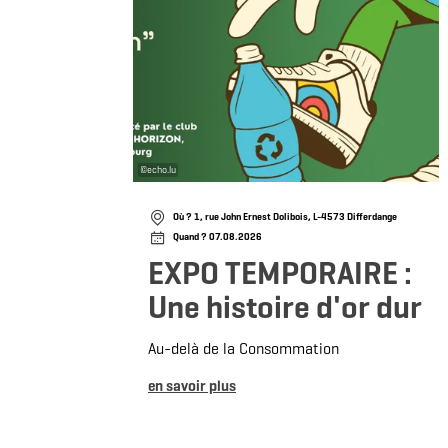
©
echo.lu
Où ? 1, rue John Ernest Dolibois, L-4573 Differdange
Quand ? 07.08.2026
EXPO TEMPORAIRE :
Une histoire d'or dur
Au-delà de la Consommation
en savoir plus