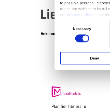
to possible personal interes
Lieu
to use our website to its full
our
privacy policy
at any ti
Consent
Necessary
Selection
Adresse:
Aalt Stadhaus
38, Avenue Charlotte
L-4530 Differdange
Afficher sur la cart
Deny
Planifier l’itinéraire