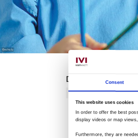
©
echo.lu
Dates des prochain
Consent
Samedi 05.12.2026
10:00
This website uses cookies
In order to offer the best po
display videos or map views
Furthermore, they are needed 