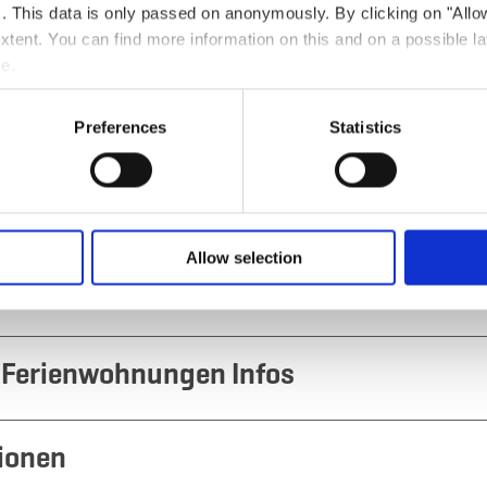
ts. This data is only passed on anonymously. By clicking on "All
 extent. You can find more information on this and on a possible la
me.
tras
Küche in Wohneinheit
Bad
Balkon / Terrasse
Preferences
Statistics
Küche
Geschirrspüler
Allow selection
Ferienwohnungen Infos
tionen