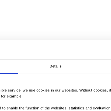
Details
ssible service, we use cookies in our websites.
Without cookies, i
, for example.
Heizen inklusive
Strom inklusive
Reinigung der Unterk
to enable the function of the websites, statistics and evaluations