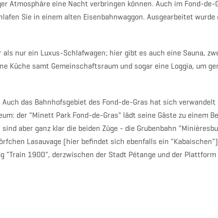
er Atmosphäre eine Nacht verbringen können. Auch im Fond-de-Gr
hlafen Sie in einem alten Eisenbahnwaggon. Ausgearbeitet wurde 
als nur ein Luxus-Schlafwagen; hier gibt es auch eine Sauna, zwe
eine Küche samt Gemeinschaftsraum und sogar eine Loggia, um 
 Auch das Bahnhofsgebiet des Fond-de-Gras hat sich verwandelt 
seum: der "Minett Park Fond-de-Gras" lädt seine Gäste zu einem Be
 sind aber ganz klar die beiden Züge - die Grubenbahn "Minièresbun
örfchen Lasauvage (hier befindet sich ebenfalls ein "Kabaischen
g "Train 1900", derzwischen der Stadt Pétange und der Plattform