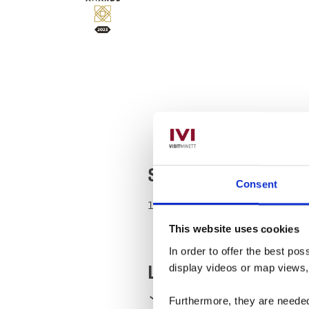
Saison
Consent
1.1. - 31.12.
This website uses cookies
In order to offer the best po
Leistungen
display videos or map views
Parking : gratis
WiFi
Furthermore, they are needed 