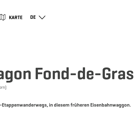
Zum
Zur
Zur
Zum
DE
KARTE
Hauptinhalt
Suche
Navigation
Footer
springen
springen
springen
springen
agon Fond-de-Gras
orn)
rail-Etappenwanderwegs, in diesem früheren Eisenbahnwaggon.