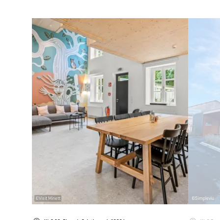
Details & Buchung
©
Visit Minett
©
Simpleviu