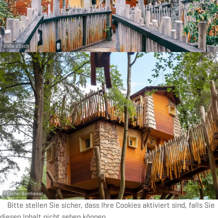
©
Ville d'Esch
Alle Bilder anzeigen
©
Escher Bamhaiser
Bitte stellen Sie sicher, dass Ihre Cookies aktiviert sind, falls Sie
diesen Inhalt nicht sehen können.