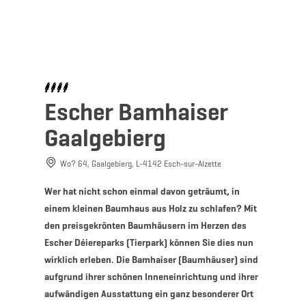
MENÜ
Zum
Zur
Zur
Zum
Hauptinhalt
Suche
Navigation
Footer
springen
springen
springen
springen
Escher Bamhaiser
Gaalgebierg
Wo? 64, Gaalgebierg, L-4142 Esch-sur-Alzette
Wer hat nicht schon einmal davon geträumt, in
einem kleinen Baumhaus aus Holz zu schlafen? Mit
den preisgekrönten Baumhäusern im Herzen des
Escher Déiereparks (Tierpark) können Sie dies nun
wirklich erleben. Die Bamhaiser (Baumhäuser) sind
aufgrund ihrer schönen Inneneinrichtung und ihrer
aufwändigen Ausstattung ein ganz besonderer Ort