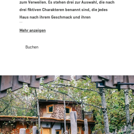
zum Verweilen. Es stehen drei zur Auswahl, die nach
drei fiktiven Charakteren benannt sind, die jedes
Haus nach ihrem Geschmack und ihren
Bedürfnissen gestaltet haben. Für welches Haus Sie
sich auch entscheiden, Sie werden die Natur in
modernem Komfort erleben und gleichzeitig den
Tieren die Sie lieben nahe sein! Egal, ob Sie hier
Buchen
übernachten und ein herzhaftes Frühstück
wünschen oder nur den Tierpark besuchen und Lust
auf einen leckeren hausgemachten Snack oder eine
Mahlzeit haben, vergessen Sie nicht, das
gemütliche Bamhauscafé zu besuchen, das sieben
Tage die Woche geöffnet ist.