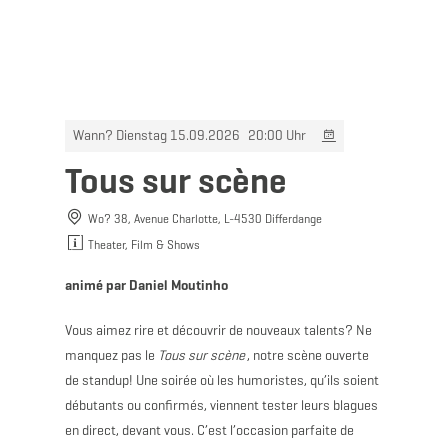
MENÜ
Zum
Zur
Zur
Zum
Hauptinhalt
Suche
Navigation
Footer
springen
springen
springen
springen
Wann? Dienstag 15.09.2026
20:00 Uhr
Tous sur scène
Wo? 38, Avenue Charlotte, L-4530 Differdange
Theater, Film & Shows
animé par Daniel Moutinho
Vous aimez rire et découvrir de nouveaux talents? Ne
manquez pas le
Tous sur scène
, notre scène ouverte
de standup! Une soirée où les humoristes, qu’ils soient
débutants ou confirmés, viennent tester leurs blagues
en direct, devant vous. C’est l’occasion parfaite de