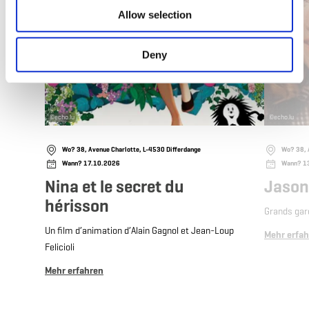
Allow selection
Deny
©
echo.lu
©
echo.lu
Wo? 38, Avenue Charlotte, L-4530 Differdange
Wo? 38, 
Wann? 17.10.2026
Wann? 1
Nina et le secret du
Jason
hérisson
Grands ga
Un film d’animation d’Alain Gagnol et Jean-Loup
Mehr erfa
Felicioli
Mehr erfahren