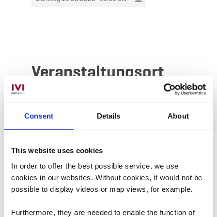
Veranstaltungsort
Adresse:
Aalt Stadhaus
38, Avenue Charlotte
Consent
Details
About
L-4530 Differdange
Auf Karte anzeigen
This website uses cookies
In order to offer the best possible service, we use
Tel.:
00352587711900
cookies in our websites.
Without cookies, it would not be
possible to display videos or map views, for example.
Furthermore, they are needed to enable the function of